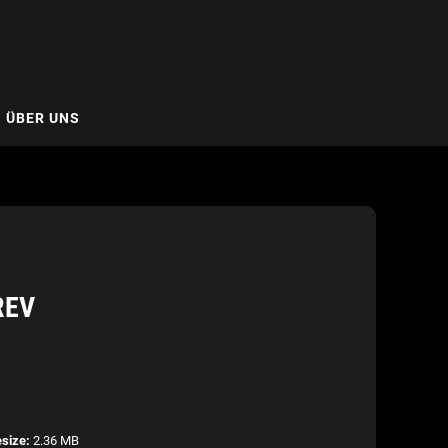
ÜBER UNS
REV
esize:
2.36 MB