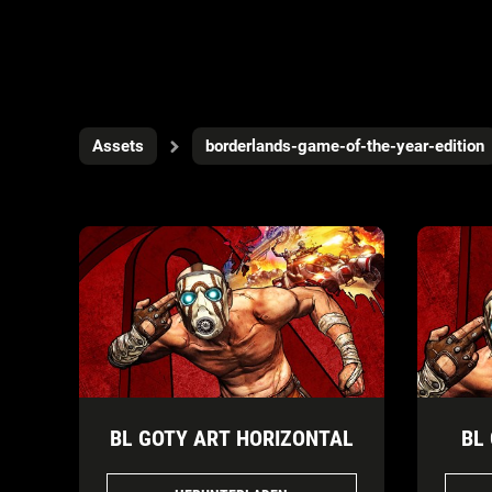
Assets
borderlands-game-of-the-year-edition
BL GOTY ART HORIZONTAL
BL