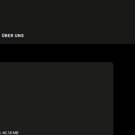
ÜBER UNS
:
40.18 MB