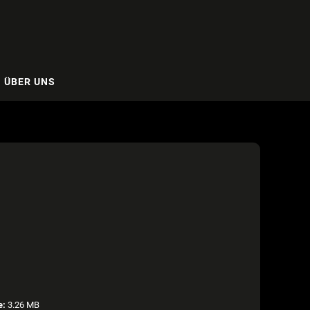
ÜBER UNS
e:
3.26 MB