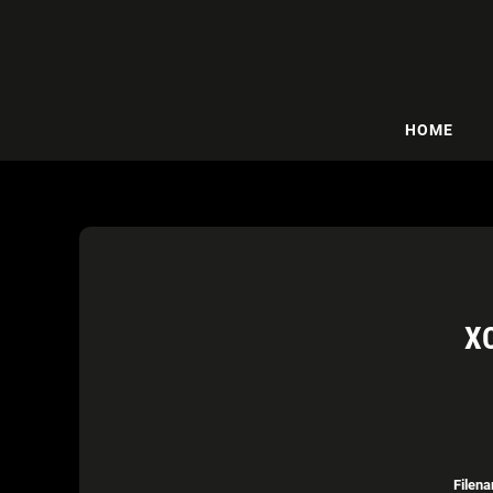
HOME
X
Filen