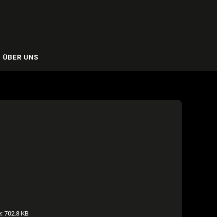
ÜBER UNS
e:
702.8 KB