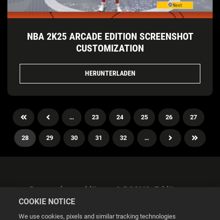
NBA 2K25 ARCADE EDITION SCREENSHOT
CUSTOMIZATION
HERUNTERLADEN
…
23
24
25
26
27
28
29
30
31
32
…
Datenschutzerklärung & DSGVO-Erklärung
COOKIE NOTICE
We use cookies, pixels and similar tracking technologies