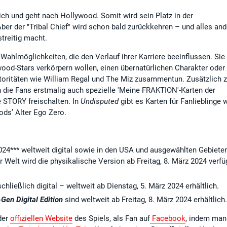
ch und geht nach Hollywood. Somit wird sein Platz in der
Aber der "Tribal Chief" wird schon bald zurückkehren – und alles and
treitig macht.
 Wahlmöglichkeiten, die den Verlauf ihrer Karriere beeinflussen. Sie
ood-Stars verkörpern wollen, einen übernatürlichen Charakter oder
utoritäten wie William Regal und The Miz zusammentun. Zusätzlich 
 die Fans erstmalig auch spezielle 'Meine FRAKTION'-Karten der
e STORY freischalten. In
Undisputed
gibt es Karten für Fanlieblinge 
ods’ Alter Ego Zero.
2024*** weltweit digital sowie in den USA und ausgewählten Gebiete
er Welt wird die physikalische Version ab Freitag, 8. März 2024 verfü
chließlich digital – weltweit ab Dienstag, 5. März 2024 erhältlich.
Gen Digital Edition
sind weltweit ab Freitag, 8. März 2024 erhältlich.
der
offiziellen Website
des Spiels, als Fan auf
Facebook
, indem man