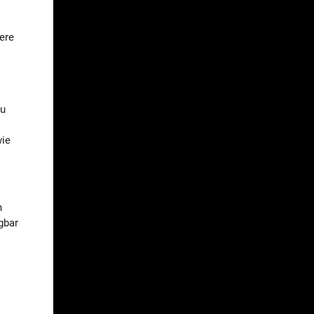
ere
zu
wie
n
gbar