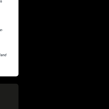
gs
e-
land