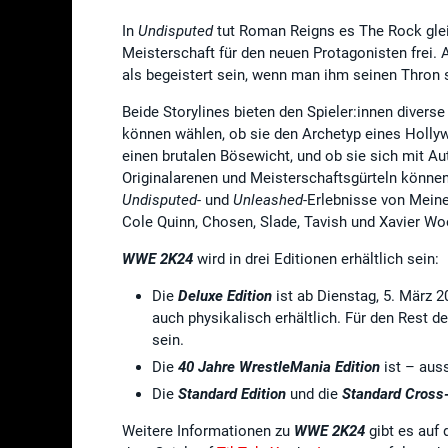
In
Undisputed
tut Roman Reigns es The Rock glei
Meisterschaft für den neuen Protagonisten frei. 
als begeistert sein, wenn man ihm seinen Thron s
Beide Storylines bieten den Spieler:innen diverse
können wählen, ob sie den Archetyp eines Hollyw
einen brutalen Bösewicht, und ob sie sich mit A
Originalarenen und Meisterschaftsgürteln können
Undisputed
- und
Unleashed
-Erlebnisse von Mein
Cole Quinn, Chosen, Slade, Tavish und Xavier Wo
WWE 2K24
wird in drei Editionen erhältlich sein:
Die
Deluxe Edition
ist ab Dienstag, 5. März 
auch physikalisch erhältlich. Für den Rest d
sein.
Die
40 Jahre WrestleMania Edition
ist – auss
Die
Standard Edition
und die
Standard Cross-
Weitere Informationen zu
WWE 2K24
gibt es auf 