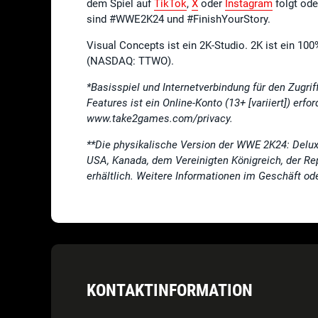
dem Spiel auf
TikTok
,
X
oder
Instagram
folgt od
sind #WWE2K24 und #FinishYourStory.
Visual Concepts ist ein 2K-Studio. 2K ist ein 10
(NASDAQ: TTWO).
*Basisspiel und Internetverbindung für den Zugriff
Features ist ein Online-Konto (13+
[variiert]) er
www.take2games.com/privacy.
**Die physikalische Version der WWE 2K24: Delux
USA, Kanada, dem Vereinigten Königreich, der Rep
erhältlich. Weitere Informationen im Geschäft od
KONTAKTINFORMATION