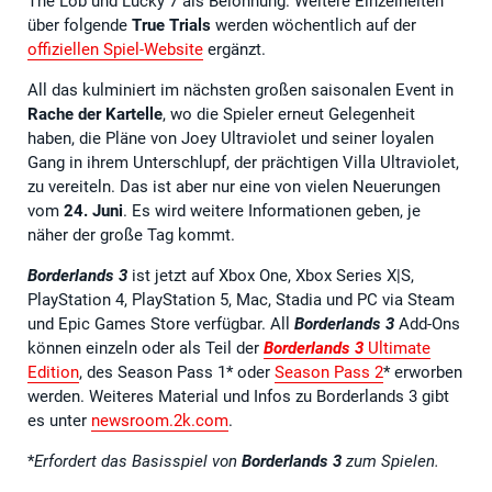
The Lob und Lucky 7 als Belohnung. Weitere Einzelheiten
über folgende
True Trials
werden wöchentlich auf der
offiziellen Spiel-Website
ergänzt.
All das kulminiert im nächsten großen saisonalen Event in
Rache der Kartelle
, wo die Spieler erneut Gelegenheit
haben, die Pläne von Joey Ultraviolet und seiner loyalen
Gang in ihrem Unterschlupf, der prächtigen Villa Ultraviolet,
zu vereiteln. Das ist aber nur eine von vielen Neuerungen
vom
24. Juni
. Es wird weitere Informationen geben, je
näher der große Tag kommt.
Borderlands 3
ist jetzt auf Xbox One, Xbox Series X|S,
PlayStation 4, PlayStation 5, Mac, Stadia und PC via Steam
und Epic Games Store verfügbar. All
Borderlands 3
Add-Ons
können einzeln oder als Teil der
Borderlands 3
Ultimate
Edition
, des Season Pass 1* oder
Season Pass 2
* erworben
werden. Weiteres Material und Infos zu Borderlands 3 gibt
es unter
newsroom.2k.com
.
*
Erfordert das
Basisspiel
von
Borderlands 3
zum Spielen.