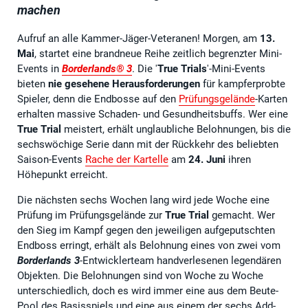
machen
Aufruf an alle Kammer-Jäger-Veteranen! Morgen, am
13.
Mai
, startet eine brandneue Reihe zeitlich begrenzter Mini-
Events in
Borderlands® 3
. Die '
True Trials
'-Mini-Events
bieten
nie gesehene Herausforderungen
für kampferprobte
Spieler, denn die Endbosse auf den
Prüfungsgelände
-Karten
erhalten massive Schaden- und Gesundheitsbuffs. Wer eine
True Trial
meistert, erhält unglaubliche Belohnungen, bis die
sechswöchige Serie dann mit der Rückkehr des beliebten
Saison-Events
Rache der Kartelle
am
24. Juni
ihren
Höhepunkt erreicht.
Die nächsten sechs Wochen lang wird jede Woche eine
Prüfung im Prüfungsgelände zur
True Trial
gemacht. Wer
den Sieg im Kampf gegen den jeweiligen aufgeputschten
Endboss erringt, erhält als Belohnung eines von zwei vom
Borderlands 3
-Entwicklerteam handverlesenen legendären
Objekten. Die Belohnungen sind von Woche zu Woche
unterschiedlich, doch es wird immer eine aus dem Beute-
Pool des Basisspiels und eine aus einem der sechs Add-