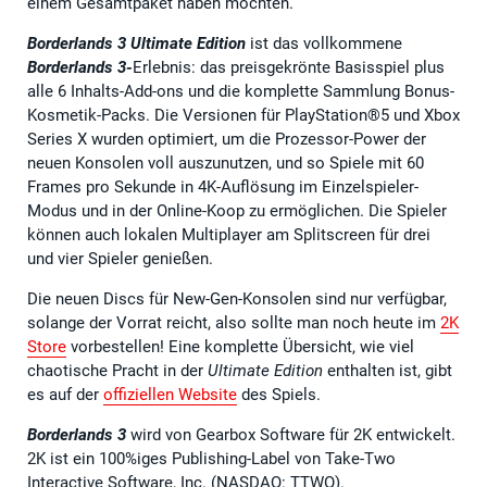
einem Gesamtpaket haben möchten.
Borderlands 3 Ultimate Edition
ist das vollkommene
Borderlands 3-
Erlebnis: das preisgekrönte Basisspiel plus
alle 6 Inhalts-Add-ons und die komplette Sammlung Bonus-
Kosmetik-Packs. Die Versionen für PlayStation®5 und Xbox
Series X wurden optimiert, um die Prozessor-Power der
neuen Konsolen voll auszunutzen, und so Spiele mit 60
Frames pro Sekunde in 4K-Auflösung im Einzelspieler-
Modus und in der Online-Koop zu ermöglichen. Die Spieler
können auch lokalen Multiplayer am Splitscreen für drei
und vier Spieler genießen.
Die neuen Discs für New-Gen-Konsolen sind nur verfügbar,
solange der Vorrat reicht, also sollte man noch heute im
2K
Store
vorbestellen! Eine komplette Übersicht, wie viel
chaotische Pracht in der
Ultimate Edition
enthalten ist, gibt
es auf der
offiziellen Website
des Spiels.
Borderlands 3
wird von Gearbox Software für 2K entwickelt.
2K ist ein 100%iges Publishing-Label von Take-Two
Interactive Software, Inc. (NASDAQ: TTWO).