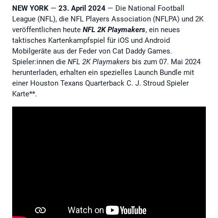
NEW YORK
—
23.
April 2024
— Die National Football
League (NFL), die NFL Players Association (NFLPA) und 2K
veröffentlichen heute
NFL 2K Playmakers
, ein neues
taktisches Kartenkampfspiel für iOS und Android
Mobilgeräte aus der Feder von Cat Daddy Games.
Spieler:innen die
NFL 2K Playmakers
bis zum 07. Mai 2024
herunterladen, erhalten ein spezielles Launch Bundle mit
einer Houston Texans Quarterback C. J. Stroud Spieler
Karte**.