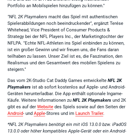
Portfolio an Mobilspielen hinzufügen zu können."
"NFL 2K Playmakers
macht das Spiel mit authentischen
Spielerabbildungen noch beeindruckender", ergänzt Terése
Whitehead, Vice President of Consumer Products &
Strategy bei der NFL Players Inc., der Marketingtochter der
NFLPA. "Echte NFL-Athleten ins Spiel einbinden zu können,
ist ein großer Gewinn und wir freuen uns, die Fans daran
teilhaben zu lassen. Unser Ziel ist es, die Faszination, den
Realismus und den Gesamtwert des mobilen Spielens zu
steigern."
Das vom 2K-Studio Cat Daddy Games entwickelte
NFL 2K
Playmakers
ist ab sofort kostenlos auf Apple- und Android-
Geräten herunterladbar. Die App enthält optionale Ingame-
Käufe. Weitere Informationen zu
NFL 2K Playmakers
und 2K
gibt es auf der
Website
des Spiels sowie auf den Seiten der
Android
- und
Apple
-Stores und im
Launch Trailer
.
*NFL 2K Playmakers benötigt ein mit iOS 13.0.0 bzw. iPadOS
13.0.0 oder höher kompatibles Apple-Gerät oder ein Android-