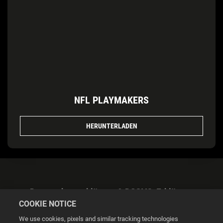
NFL PLAYMAKERS
HERUNTERLADEN
Datenschutzerklärung & DSGVO-Erklärung
COOKIE NOTICE
We use cookies, pixels and similar tracking technologies