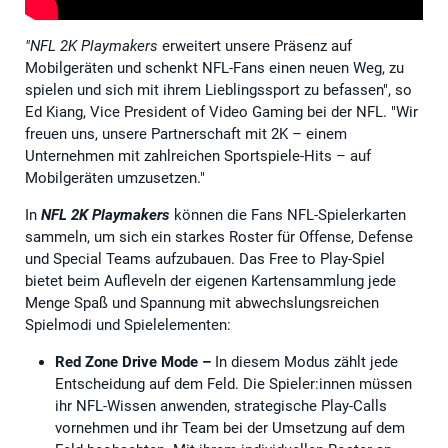
"NFL 2K Playmakers
erweitert unsere Präsenz auf
Mobilgeräten und schenkt NFL-Fans einen neuen Weg, zu
spielen und sich mit ihrem Lieblingssport zu befassen", so
Ed Kiang, Vice President of Video Gaming bei der NFL. "Wir
freuen uns, unsere Partnerschaft mit 2K – einem
Unternehmen mit zahlreichen Sportspiele-Hits – auf
Mobilgeräten umzusetzen."
In
NFL 2K Playmakers
können die Fans NFL-Spielerkarten
sammeln, um sich ein starkes Roster für Offense, Defense
und Special Teams aufzubauen. Das Free to Play-Spiel
bietet beim Aufleveln der eigenen Kartensammlung jede
Menge Spaß und Spannung mit abwechslungsreichen
Spielmodi und Spielelementen:
Red Zone Drive Mode –
In diesem Modus zählt jede
Entscheidung auf dem Feld. Die Spieler:innen müssen
ihr NFL-Wissen anwenden, strategische Play-Calls
vornehmen und ihr Team bei der Umsetzung auf dem