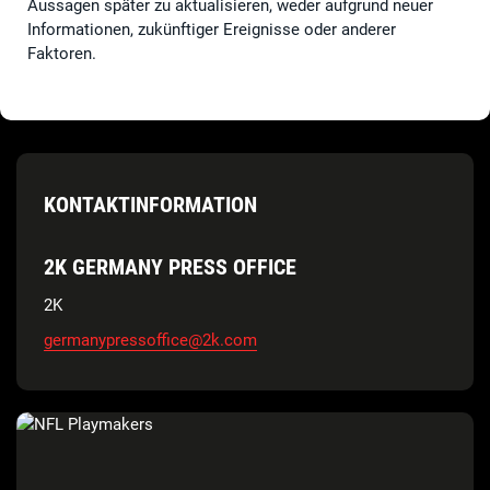
Aussagen später zu aktualisieren, weder aufgrund neuer
Informationen, zukünftiger Ereignisse oder anderer
Faktoren.
KONTAKTINFORMATION
2K GERMANY PRESS OFFICE
2K
germanypressoffice@2k.com