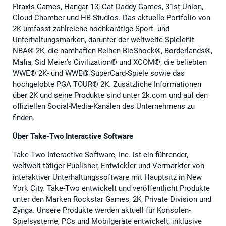
Firaxis Games, Hangar 13, Cat Daddy Games, 31st Union,
Cloud Chamber und HB Studios. Das aktuelle Portfolio von
2K umfasst zahlreiche hochkarätige Sport- und
Unterhaltungsmarken, darunter der weltweite Spielehit
NBA® 2K, die namhaften Reihen BioShock®, Borderlands®,
Mafia, Sid Meier’s Civilization® und XCOM®, die beliebten
WWE® 2K- und WWE® SuperCard-Spiele sowie das
hochgelobte PGA TOUR® 2K. Zusätzliche Informationen
über 2K und seine Produkte sind unter 2k.com und auf den
offiziellen Social-Media-Kanälen des Unternehmens zu
finden.
Über Take-Two Interactive Software
Take-Two Interactive Software, Inc. ist ein führender,
weltweit tätiger Publisher, Entwickler und Vermarkter von
interaktiver Unterhaltungssoftware mit Hauptsitz in New
York City. Take-Two entwickelt und veröffentlicht Produkte
unter den Marken Rockstar Games, 2K, Private Division und
Zynga. Unsere Produkte werden aktuell für Konsolen-
Spielsysteme, PCs und Mobilgeräte entwickelt, inklusive