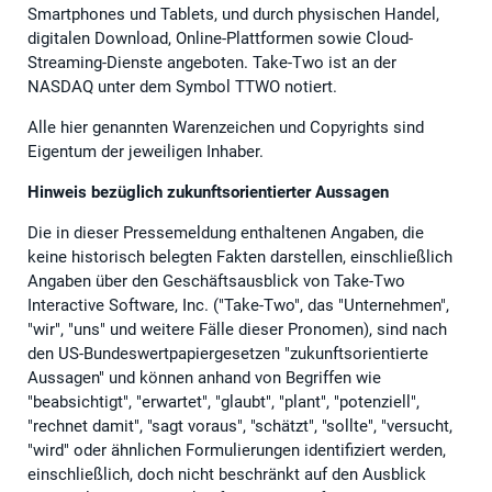
Smartphones und Tablets, und durch physischen Handel,
digitalen Download, Online-Plattformen sowie Cloud-
Streaming-Dienste angeboten. Take-Two ist an der
NASDAQ unter dem Symbol TTWO notiert.
Alle hier genannten Warenzeichen und Copyrights sind
Eigentum der jeweiligen Inhaber.
Hinweis bezüglich zukunftsorientierter Aussagen
Die in dieser Pressemeldung enthaltenen Angaben, die
keine historisch belegten Fakten darstellen, einschließlich
Angaben über den Geschäftsausblick von Take-Two
Interactive Software, Inc. ("Take-Two", das "Unternehmen",
"wir", "uns" und weitere Fälle dieser Pronomen), sind nach
den US-Bundeswertpapiergesetzen "zukunftsorientierte
Aussagen" und können anhand von Begriffen wie
"beabsichtigt", "erwartet", "glaubt", "plant", "potenziell",
"rechnet damit", "sagt voraus", "schätzt", "sollte", "versucht,
"wird" oder ähnlichen Formulierungen identifiziert werden,
einschließlich, doch nicht beschränkt auf den Ausblick