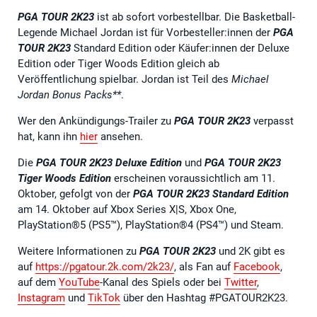
PGA TOUR 2K23
ist ab sofort vorbestellbar. Die Basketball-
Legende Michael Jordan ist für Vorbesteller:innen der
PGA
TOUR 2K23
Standard Edition oder Käufer:innen der Deluxe
Edition oder Tiger Woods Edition gleich ab
Veröffentlichung spielbar. Jordan ist Teil des
Michael
Jordan Bonus Packs**
.
Wer den Ankündigungs-Trailer zu
PGA TOUR 2K23
verpasst
hat, kann ihn
hier
ansehen.
Die
PGA TOUR 2K23
Deluxe Edition
und
PGA TOUR 2K23
Tiger Woods Edition
erscheinen voraussichtlich am 11.
Oktober, gefolgt von der
PGA TOUR 2K23 Standard Edition
am 14. Oktober auf Xbox Series X|S, Xbox One,
PlayStation®5 (PS5™), PlayStation®4 (PS4™) und Steam.
Weitere Informationen zu
PGA TOUR 2K23
und 2K gibt es
auf
https://pgatour.2k.com/2k23/
, als Fan auf
Facebook
,
auf dem
YouTube
-Kanal des Spiels oder bei
Twitter
,
Instagram
und
TikTok
über den Hashtag #PGATOUR2K23.