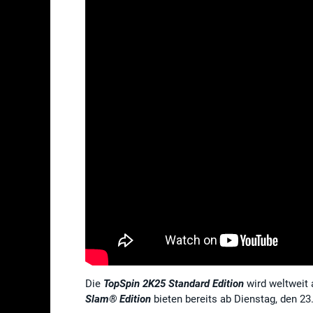
Die
TopSpin 2K25 Standard Edition
wird weltweit 
Slam® Edition
bieten bereits ab Dienstag, den 23