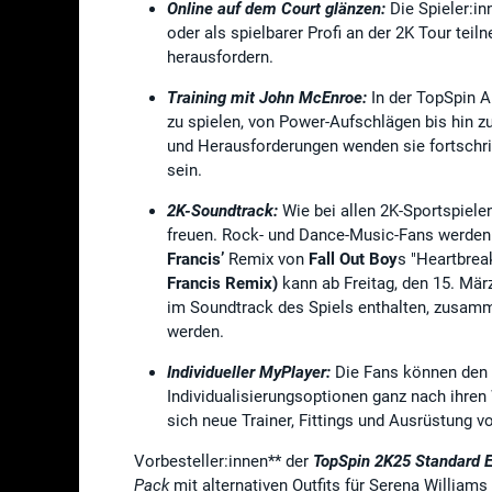
Online auf dem Court glänzen:
Die Spieler:i
oder als spielbarer Profi an der 2K Tour tei
herausfordern.
Training mit John McEnroe:
In der TopSpin 
zu spielen, von Power-Aufschlägen bis hin z
und Herausforderungen wenden sie fortschrit
sein.
2K-Soundtrack:
Wie bei allen 2K-Sportspiel
freuen. Rock- und Dance-Music-Fans werden
Francis’
Remix von
Fall Out Boy
s "Heartbrea
Francis Remix)
kann ab Freitag, den 15. Mär
im Soundtrack des Spiels enthalten, zusamm
werden.
Individueller MyPlayer:
Die Fans können den 
Individualisierungsoptionen ganz nach ihre
sich neue Trainer, Fittings und Ausrüstung 
Vorbesteller:innen** der
TopSpin 2K25 Standard E
Pack
mit alternativen Outfits für Serena William