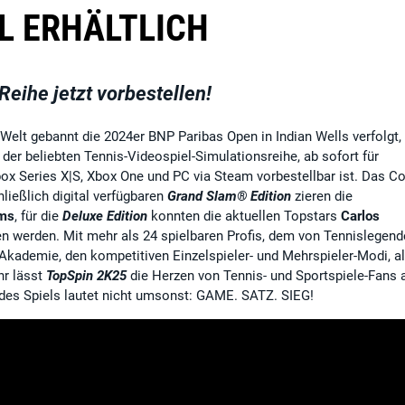
L ERHÄLTLICH
Reihe jetzt vorbestellen!
Welt gebannt die 2024er BNP Paribas Open in Indian Wells verfolgt,
l der beliebten Tennis-Videospiel-Simulationsreihe, ab sofort für
x Series X|S, Xbox One und PC via Steam vorbestellbar ist. Das C
ließlich digital verfügbaren
Grand Slam® Edition
zieren die
ams
, für die
Deluxe Edition
konnten die aktuellen Topstars
Carlos
 werden. Mit mehr als 24 spielbaren Profis, dem von Tennislegend
Akademie, den kompetitiven Einzelspieler- und Mehrspieler-Modi, al
hr lässt
TopSpin 2K25
die Herzen von Tennis- und Sportspiele-Fans 
 des Spiels lautet nicht umsonst: GAME. SATZ. SIEG!