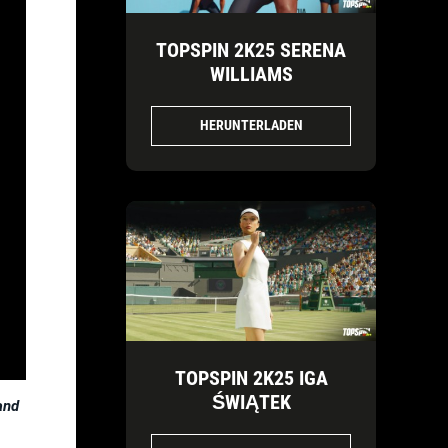
TOPSPIN 2K25 SERENA
WILLIAMS
HERUNTERLADEN
TOPSPIN 2K25 IGA
ŚWIĄTEK
and