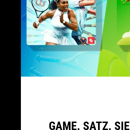
GAME. SATZ. SIE