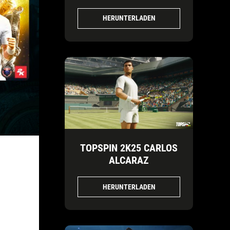
HERUNTERLADEN
TOPSPIN 2K25 CARLOS
ALCARAZ
HERUNTERLADEN