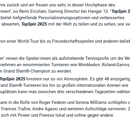
ahre zurück und wir freuen uns sehr, in dieser Hochphase des
nnen", so Remi Ercolani, Gaming Director bei Hangar 13. "
TopSpin 
d bietet tiefgreifende Personalisierungsoptionen und verbessertes
t abwarten,
TopSpin 2K25
mit der Welt zu teilen und zu sehen, wie vi
von einer World Tour bis zu Freundschaftsspielen und anderen belie
' reisen die Spieler:innen als aufstrebende Tennisprofis um die We
 nehmen an renommierten Turnieren wie Wimbledon, Roland-Garros
 um Grand Slam®-Champion zu werden.
TopSpin 2K25
knistern nur so vor Atmosphäre. Es gibt 48 einzigarti
 Grand Slam®-Turnieren bis hin zu großen internationalen Arenen wie
auplätzen kann man zwischen drei verschiedenen Tagezeiten wählen
ann in die Rolle von Roger Federer und Serena Williams schlüpfen 
, Frances Tiafoe, Andre Agassi und weiteren Aufschläge servieren. 
 sich mit Power und Finesse lokal und online gegen andere