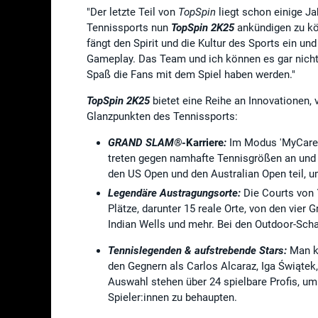
"Der letzte Teil von
TopSpin
liegt schon einige J
Tennissports nun
TopSpin 2K25
ankündigen zu kö
fängt den Spirit und die Kultur des Sports ein un
Gameplay. Das Team und ich können es gar nich
Spaß die Fans mit dem Spiel haben werden."
TopSpin 2K25
bietet eine Reihe an Innovationen, 
Glanzpunkten des Tennissports:
GRAND SLAM®
-Karriere
:
Im Modus 'MyCareer
treten gegen namhafte Tennisgrößen an und
den US Open und den Australian Open teil,
Legendäre Austragungsorte:
Die Courts von
Plätze, darunter 15 reale Orte, von den vier
Indian Wells und mehr. Bei den Outdoor-Sch
Tennislegenden & aufstrebende Stars:
Man k
den Gegnern als Carlos Alcaraz, Iga Świątek
Auswahl stehen über 24 spielbare Profis, um
Spieler:innen zu behaupten.