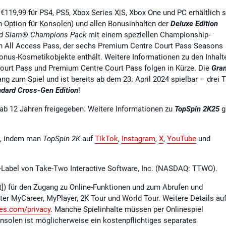
€119,99 für PS4, PS5, Xbox Series X|S, Xbox One und PC erhältlich s
n-Option für Konsolen) und allen Bonusinhalten der
Deluxe Edition
d Slam® Champions
Pack
mit einem speziellen Championship-
n All Access Pass, der sechs Premium Centre Court Pass Seasons
onus-Kosmetikobjekte enthält. Weitere Informationen zu den Inhalt
ourt Pass und Premium Centre Court Pass folgen in Kürze. Die
Gra
g zum Spiel und ist bereits ab dem 23. April 2024 spielbar – drei 
ndard
Cross-Gen Edition
!
 ab 12 Jahren freigegeben. Weitere Informationen zu
TopSpin 2K25
g
n, indem man
TopSpin 2K
auf
TikTok
,
Instagram
,
X
,
YouTube
und
ng-Label von Take-Two Interactive Software, Inc. (NASDAQ: TTWO).
rt]) für den Zugang zu Online-Funktionen und zum Abrufen und
ter MyCareer, MyPlayer, 2K Tour und World Tour. Weitere Details au
s.com/privacy
. Manche Spielinhalte müssen per Onlinespiel
onsolen ist möglicherweise ein kostenpflichtiges separates