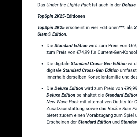
Das
Under the Lights Pack
ist auch in der
Deluxe 
TopSpin 2K25
-Editionen
TopSpin 2K25
erscheint in vier Editionen***: als
S
Slam® Edition
.
Die
Standard Edition
wird zum Preis von €69,
zum Preis von €74,99 für Current-Gen-Konsole
Die digitale
Standard Cross-Gen Edition
wird 
digitale
Standard Cross-Gen Edition
umfasst
innerhalb derselben Konsolenfamilie und de
Die
Deluxe Edition
wird zum Preis von €99,99
Deluxe Edition
beinhaltet die
Standard Editio
New Wave Pack
mit alternativen Outfits für 
Zusatzausstattung sowie das
Rookie Rise P
bietet zudem einen Vorabzugang zum Spiel un
Erscheinen der
Standard Edition
und
Standar