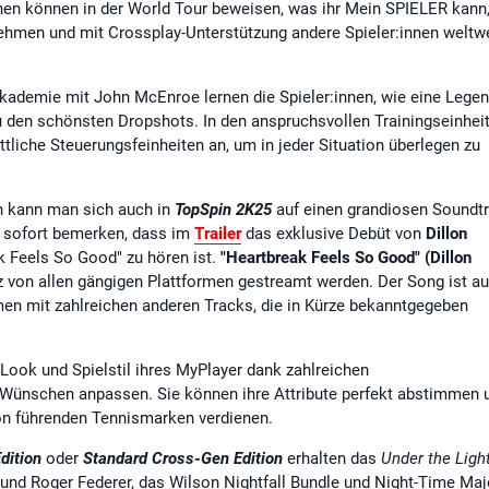
nnen können in der World Tour beweisen, was ihr Mein SPIELER kann
lnehmen und mit Crossplay-Unterstützung andere Spieler:innen weltw
Akademie mit John McEnroe lernen die Spieler:innen, wie eine Lege
u den schönsten Dropshots. In den anspruchsvollen Trainingseinhei
tliche Steuerungsfeinheiten an, um in jeder Situation überlegen zu
en kann man sich auch in
TopSpin 2K25
auf einen grandiosen Soundt
 sofort bemerken, dass im
Trailer
das exklusive Debüt von
Dillon
k Feels So Good" zu hören ist.
"Heartbreak Feels So Good" (Dillon
z von allen gängigen Plattformen gestreamt werden. Der Song ist a
en mit zahlreichen anderen Tracks, die in Kürze bekanntgegeben
Look und Spielstil ihres MyPlayer dank zahlreichen
n Wünschen anpassen. Sie können ihre Attribute perfekt abstimmen 
von führenden Tennismarken verdienen.
dition
oder
Standard
Cross-Gen Edition
erhalten das
Under the Ligh
s und Roger Federer, das Wilson Nightfall Bundle und Night-Time Maj