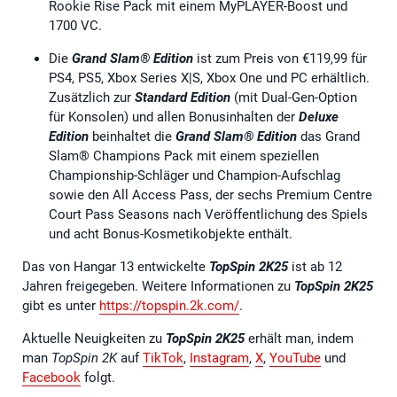
Rookie Rise Pack mit einem MyPLAYER-Boost und
1700 VC.
Die
Grand Slam® Edition
ist zum Preis von €119,99 für
PS4, PS5, Xbox Series X|S, Xbox One und PC erhältlich.
Zusätzlich zur
Standard Edition
(mit Dual-Gen-Option
für Konsolen) und allen Bonusinhalten der
Deluxe
Edition
beinhaltet die
Grand Slam® Edition
das Grand
Slam® Champions Pack mit einem speziellen
Championship-Schläger und Champion-Aufschlag
sowie den All Access Pass, der sechs Premium Centre
Court Pass Seasons nach Veröffentlichung des Spiels
und acht Bonus-Kosmetikobjekte enthält.
Das von Hangar 13 entwickelte
TopSpin 2K25
ist ab 12
Jahren freigegeben. Weitere Informationen zu
TopSpin 2K25
gibt es unter
https://topspin.2k.com/
.
Aktuelle Neuigkeiten zu
TopSpin 2K25
erhält man, indem
man
TopSpin 2K
auf
TikTok
,
Instagram
,
X
,
YouTube
und
Facebook
folgt.