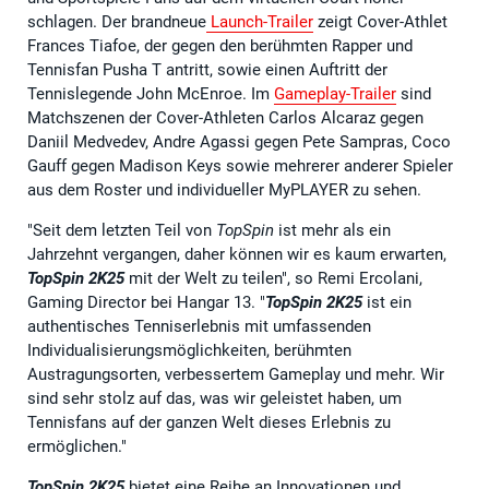
schlagen. Der brandneue
Launch-Trailer
zeigt Cover-Athlet
Frances Tiafoe, der gegen den berühmten Rapper und
Tennisfan Pusha T antritt, sowie einen Auftritt der
Tennislegende John McEnroe. Im
Gameplay-Trailer
sind
Matchszenen der Cover-Athleten Carlos Alcaraz gegen
Daniil Medvedev, Andre Agassi gegen Pete Sampras, Coco
Gauff gegen Madison Keys sowie mehrerer anderer Spieler
aus dem Roster und individueller MyPLAYER zu sehen.
"Seit dem letzten Teil von
TopSpin
ist mehr als ein
Jahrzehnt vergangen, daher können wir es kaum erwarten,
TopSpin 2K25
mit der Welt zu teilen", so Remi Ercolani,
Gaming Director bei Hangar 13. "
TopSpin 2K25
ist ein
authentisches Tenniserlebnis mit umfassenden
Individualisierungsmöglichkeiten, berühmten
Austragungsorten, verbessertem Gameplay und mehr. Wir
sind sehr stolz auf das, was wir geleistet haben, um
Tennisfans auf der ganzen Welt dieses Erlebnis zu
ermöglichen."
TopSpin 2K25
bietet eine Reihe an Innovationen und