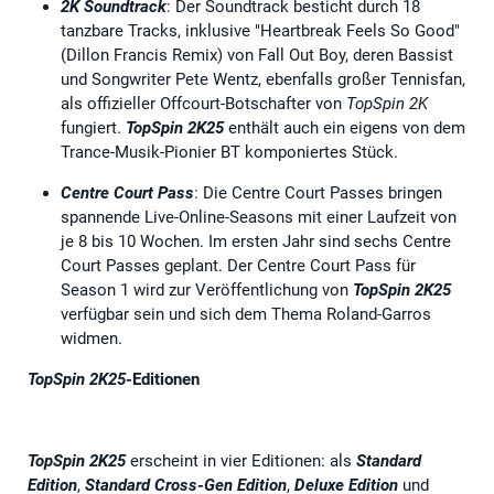
2K Soundtrack
: Der Soundtrack besticht durch 18
tanzbare Tracks, inklusive "Heartbreak Feels So Good"
(Dillon Francis Remix) von Fall Out Boy, deren Bassist
und Songwriter Pete Wentz, ebenfalls großer Tennisfan,
als offizieller Offcourt-Botschafter von
TopSpin 2K
fungiert.
TopSpin 2K25
enthält auch ein eigens von dem
Trance-Musik-Pionier BT komponiertes Stück.
Centre Court Pass
: Die Centre Court Passes bringen
spannende Live-Online-Seasons mit einer Laufzeit von
je 8 bis 10 Wochen. Im ersten Jahr sind sechs Centre
Court Passes geplant. Der Centre Court Pass für
Season 1 wird zur Veröffentlichung von
TopSpin 2K25
verfügbar sein und sich dem Thema Roland-Garros
widmen.
TopSpin 2K25
-Editionen
TopSpin 2K25
erscheint in vier Editionen: als
Standard
Edition
,
Standard
Cross-Gen Edition
,
Deluxe Edition
und