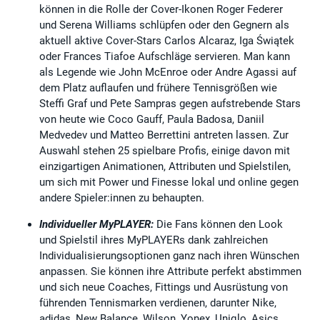
können in die Rolle der Cover-Ikonen Roger Federer
und Serena Williams schlüpfen oder den Gegnern als
aktuell aktive Cover-Stars Carlos Alcaraz, Iga Świątek
oder Frances Tiafoe Aufschläge servieren. Man kann
als Legende wie John McEnroe oder Andre Agassi auf
dem Platz auflaufen und frühere Tennisgrößen wie
Steffi Graf und Pete Sampras gegen aufstrebende Stars
von heute wie Coco Gauff, Paula Badosa, Daniil
Medvedev und Matteo Berrettini antreten lassen. Zur
Auswahl stehen 25 spielbare Profis, einige davon mit
einzigartigen Animationen, Attributen und Spielstilen,
um sich mit Power und Finesse lokal und online gegen
andere Spieler:innen zu behaupten.
Individueller MyPLAYER:
Die Fans können den Look
und Spielstil ihres MyPLAYERs dank zahlreichen
Individualisierungsoptionen ganz nach ihren Wünschen
anpassen. Sie können ihre Attribute perfekt abstimmen
und sich neue Coaches, Fittings und Ausrüstung von
führenden Tennismarken verdienen, darunter Nike,
adidas, New Balance, Wilson, Yonex, Uniqlo, Asics,