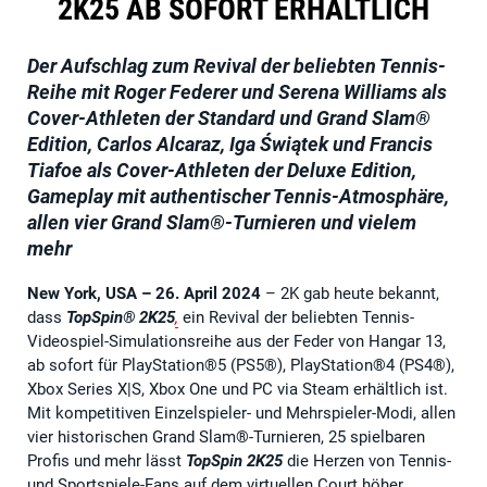
2K25 AB SOFORT ERHÄLTLICH
Der Aufschlag zum Revival der beliebten Tennis-
Reihe mit Roger Federer und Serena Williams als
Cover-Athleten der Standard und Grand Slam®
Edition, Carlos Alcaraz, Iga Świątek und Francis
Tiafoe als Cover-Athleten der Deluxe Edition,
Gameplay mit authentischer Tennis-Atmosphäre,
allen vier Grand Slam®-Turnieren und vielem
mehr
New York, USA – 26. April 2024
– 2K gab heute bekannt,
dass
TopSpin® 2K25
,
ein Revival der beliebten Tennis-
Videospiel-Simulationsreihe aus der Feder von Hangar 13,
ab sofort für PlayStation®5 (PS5®), PlayStation®4 (PS4®),
Xbox Series X|S, Xbox One und PC via Steam erhältlich ist.
Mit kompetitiven Einzelspieler- und Mehrspieler-Modi, allen
vier historischen Grand Slam®-Turnieren, 25 spielbaren
Profis und mehr lässt
TopSpin 2K25
die Herzen von Tennis-
und Sportspiele-Fans auf dem virtuellen Court höher