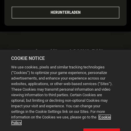
HERUNTERLADEN
Datenschutzerklärung & DSGVO-Erklärung
COOKIE NOTICE
We use cookies, pixels and similar tracking technologies
(“Cookies”) to optimize your game experience, personalize
advertisements, and enhance your experience across our
websites, applications, or other web-based services (“Sites”).
Cookie Settings
These Cookies may transmit personal information and video
viewing information to third parties. Certain Cookies are
optional, but limiting or declining non-optional Cookies may
© 2026 2K
impact your visit and experience. You can change your
settings in the Cookie Settings link on our Sites. For more
Powered by
Onclusive PR Manager™
information on the Cookies we use, please go to the
Cookie
Policy
This website uses cookies to make your browsing experience