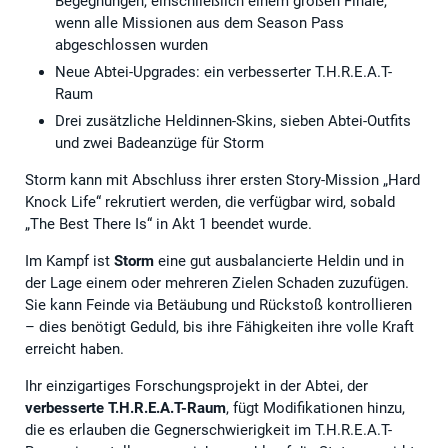
Begegnungen, einschließlich einem großen Finale,
wenn alle Missionen aus dem Season Pass
abgeschlossen wurden
Neue Abtei-Upgrades: ein verbesserter T.H.R.E.A.T-
Raum
Drei zusätzliche Heldinnen-Skins, sieben Abtei-Outfits
und zwei Badeanzüge für Storm
Storm kann mit Abschluss ihrer ersten Story-Mission „Hard
Knock Life“ rekrutiert werden, die verfügbar wird, sobald
„The Best There Is“ in Akt 1 beendet wurde.
Im Kampf ist
Storm
eine gut ausbalancierte Heldin und in
der Lage einem oder mehreren Zielen Schaden zuzufügen.
Sie kann Feinde via Betäubung und Rückstoß kontrollieren
– dies benötigt Geduld, bis ihre Fähigkeiten ihre volle Kraft
erreicht haben.
Ihr einzigartiges Forschungsprojekt in der Abtei, der
verbesserte T.H.R.E.A.T-Raum
, fügt Modifikationen hinzu,
die es erlauben die Gegnerschwierigkeit im T.H.R.E.A.T-