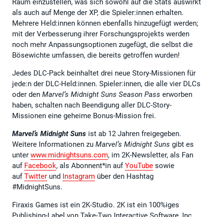
Raum einzustellen, was sich sowohl auf die Stats auswirkt
als auch auf Menge der XP, die Spieler:innen erhalten.
Mehrere Held:innen können ebenfalls hinzugefügt werden;
mit der Verbesserung ihrer Forschungsprojekts werden
noch mehr Anpassungsoptionen zugefügt, die selbst die
Bösewichte umfassen, die bereits getroffen wurden!
Jedes DLC-Pack beinhaltet drei neue Story-Missionen für
jede:n der DLC-Held:innen. Spieler:innen, die alle vier DLCs
oder den
Marvel’s Midnight Suns Season Pass
erworben
haben, schalten nach Beendigung aller DLC-Story-
Missionen eine geheime Bonus-Mission frei.
Marvel’s Midnight Suns
ist ab 12 Jahren freigegeben.
Weitere Informationen zu
Marvel’s Midnight Suns
gibt es
unter
www.midnightsuns.com
, im 2K-Newsletter, als Fan
auf
Facebook
, als Abonnent*in auf
YouTube
sowie
auf
Twitter
und
Instagram
über den Hashtag
#MidnightSuns.
Firaxis Games ist ein 2K-Studio. 2K ist ein 100%iges
Publishing-Label von Take-Two Interactive Software, Inc.