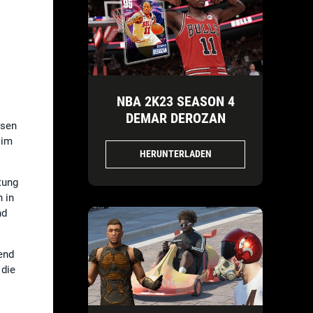
NBA 2K23 SEASON 4
DEMAR DEROZAN
esen
 im
HERUNTERLADEN
tung
n in
nd
end
 die