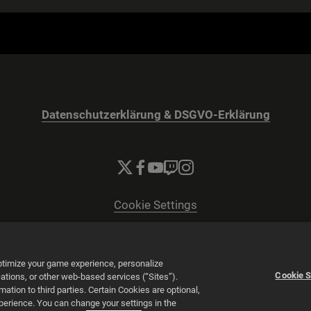
Datenschutzerklärung & DSGVO-Erklärung
Cookie Settings
© 2026 2K
Powered by
Onclusive PR Manager™
optimize your game experience, personalize
Cookie S
tions, or other web-based services (“Sites”).
tion to third parties. Certain Cookies are optional,
xperience. You can change your settings in the