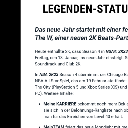
LEGENDEN-STATU
Das neue Jahr startet mit einer f
The W, einer neuen 2K Beats-Part
Heute enthüllte 2K, dass Season 4 in
NBA® 2K2
Freitag, den 13. Januar, ins neue Jahr einsteigt
Soundtrack und Club 2K.
In
NBA 2K23
Season 4 übernimmt der Chicago Bull
NBA-All-Star-Spiel, das am 19.Februar stattfindet
The City (PlayStation 5 und Xbox Series X|S) und
PC). Weitere Inhalte:
Meine KARRIERE
bekommt noch mehr Bekleid
sie sich in der Belohnungs-Rangliste nach ob
man für das Erreichen von Level 40 erhält.
MeinTEAM
feiert das neue Mondjahr mit me