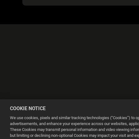
COOKIE NOTICE
We use cookies, pixels and similar tracking technologies (“Cookies”) to 
advertisements, and enhance your experience across our websites, applica
These Cookies may transmit personal information and video viewing informa
but limiting or declining non-optional Cookies may impact your visit and e
This website uses cookies to make your browsing experience better.