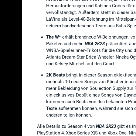
Herausforderungen und Kabinen-Codes für e
vervollständigt. Außerdem steht in dieser S
LaVine als Level-40-Belohnung im Mittelpun
seinem handverlesenen Team aus Bulls-Spie
The W*
erhält brandneue W-Belohnungen, von
Paketen und mehr.
NBA 2K23
präsentiert auc
WNBA-Spielerinnen-Trikots für die City und 
Atlanta Dream-Star Erica Wheeler, Nneka Og
und Kelsey Mitchell auf den Court.
2K Beats
bringt in dieser Season eklektisch
mehr als 10 neuen Songs von Künstler:innen 
mehr Bekleidung von Soulection Supply zur F
ein exklusives Debüt eines Songs von Dayne C
kommen auch Beats von den bekannten Produc
Texte aufnehmen können, während sie sich d
anderen teilen können.
Alle Details zu Season 4 von
NBA 2K23
gibt es i
PlayStation 4, Xbox Series X|S und Xbox One, Nin