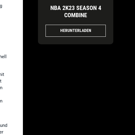
g
NBA 2K23 SEASON 4
COMBINE
HERUNTERLADEN
hell
mit
t
on
en
 und
er