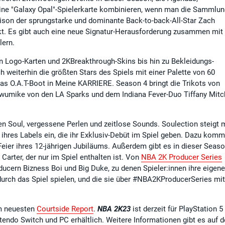
ine "Galaxy Opal"-Spielerkarte kombinieren, wenn man die Sammlun
aison der sprungstarke und dominante Back-to-back-All-Star Zach
kt. Es gibt auch eine neue Signatur-Herausforderung zusammen mit
lern.
 Logo-Karten und 2KBreakthrough-Skins bis hin zu Bekleidungs-
h weiterhin die größten Stars des Spiels mit einer Palette von 60
das O.A.T-Boot in Meine KARRIERE. Season 4 bringt die Trikots von
wumike von den LA Sparks und dem Indiana Fever-Duo Tiffany Mitc
en Soul, vergessene Perlen und zeitlose Sounds. Soulection steigt 
ihres Labels ein, die ihr Exklusiv-Debüt im Spiel geben. Dazu komm
eier ihres 12-jährigen Jubiläums. Außerdem gibt es in dieser Seas
arter, der nur im Spiel enthalten ist. Von
NBA 2K Producer Series
ern Bizness Boi und Big Duke, zu denen Spieler:innen ihre eigen
urch das Spiel spielen, und die sie über #NBA2KProducerSeries mit
m neuesten
Courtside Report
.
NBA 2K23
ist derzeit für PlayStation 5
tendo Switch und PC erhältlich. Weitere Informationen gibt es auf d