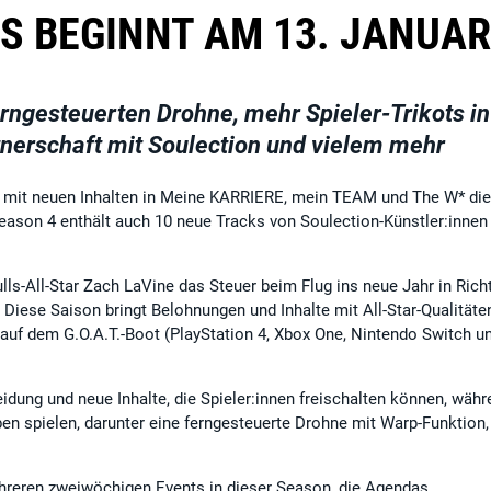
S BEGINNT AM 13. JANUAR
erngesteuerten Drohne, mehr Spieler-Trikots in
nerschaft mit Soulection und vielem mehr
3
mit neuen Inhalten in Meine KARRIERE, mein TEAM und The W* di
. Season 4 enthält auch 10 neue Tracks von Soulection-Künstler:innen
s-All-Star Zach LaVine das Steuer beim Flug ins neue Jahr in Rich
. Diese Saison bringt Belohnungen und Inhalte mit All-Star-Qualitäte
 auf dem G.O.A.T.-Boot (PlayStation 4, Xbox One, Nintendo Switch u
ung und neue Inhalte, die Spieler:innen freischalten können, währ
en spielen, darunter eine ferngesteuerte Drohne mit Warp-Funktion,
hreren zweiwöchigen Events in dieser Season, die Agendas,