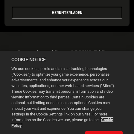
HERUNTERLADEN
Datenschutzerklärung & DSGVO-Erklärung
COOKIE NOTICE
We use cookies, pixels and similar tracking technologies
(“Cookies”) to optimize your game experience, personalize
advertisements, and enhance your experience across our
websites, applications, or other web-based services (“Sites”).
Cookie Settings
These Cookies may transmit personal information and video
viewing information to third parties. Certain Cookies are
optional, but limiting or declining non-optional Cookies may
© 2026 2K
impact your visit and experience. You can change your
settings in the Cookie Settings link on our Sites. For more
Powered by
Onclusive PR Manager™
information on the Cookies we use, please go to the
Cookie
Policy
This website uses cookies to make your browsing experience