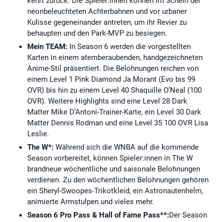
kehrt zurück. Die Spieler:innen können im Schein der
neonbeleuchteten Achterbahnen und vor urbaner
Kulisse gegeneinander antreten, um ihr Revier zu
behaupten und den Park-MVP zu besiegen.
Mein TEAM:
In Season 6 werden die vorgestellten
Karten in einem atemberaubenden, handgezeichneten
Anime-Stil präsentiert. Die Belohnungen reichen von
einem Level 1 Pink Diamond Ja Morant (Evo bis 99
OVR) bis hin zu einem Level 40 Shaquille O’Neal (100
OVR). Weitere Highlights sind eine Level 28 Dark
Matter Mike D’Antoni-Trainer-Karte, ein Level 30 Dark
Matter Dennis Rodman und eine Level 35 100 OVR Lisa
Leslie.
The W*:
Während sich die WNBA auf die kommende
Season vorbereitet, können Spieler:innen in The W
brandneue wöchentliche und saisonale Belohnungen
verdienen. Zu den wöchentlichen Belohnungen gehören
ein Sheryl-Swoopes-Trikotkleid, ein Astronautenhelm,
animierte Armstulpen und vieles mehr.
Season 6 Pro Pass & Hall of Fame Pass**:
Der Season