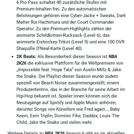
6 Pro Pass schaltet 40 zusätzliche Stufen mit
Premium-Inhalten frei. Zu den automatischen
Belohnungen gehören eine Cyber-Jacke + Sweats, Dark
Matter Rui Hachimura und der Court Commander
Operator. Zu den Premium-Highlights zählen der
animierte Schildkröten-Rucksack (Level 6), das
animierte Eishockey-Trikot (Level 9) und eine 100 OVR
Shaquille O’Neal-Karte (Level 40).
2K Beats:
Als Besonderheit dieser Season ist
NBA
2K26
die exklusive Plattform für die Weltpremiere von
„Impossible feat. Hope Tala“ von Austin Millz & Jake
the Snake. Die Playlist dieser Season wurde zudem
speziell von Beach Noise zusammengestellt, einem
Produzententrio, das in der Branche für seine Arbeit im
Hip-Hop bekannt ist. Spieler:innen können sich die
Neuzugänge auf Spotify und Apple Music anhören,
darunter Songs von Künstlern wie Fred again…, Baby
Keem, Eem Triplin, Dominic Fike, Daddex, Louis The
Child, Jake the Snake und vielen mehr.
Weitere Details zu
NBA 2K26
Season 6 gibt es im aktuellen