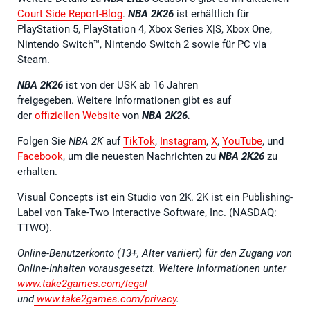
Court Side Report-Blog
.
NBA 2K26
ist erhältlich für
PlayStation 5, PlayStation 4, Xbox Series X|S, Xbox One,
Nintendo Switch™, Nintendo Switch 2 sowie für PC via
Steam.
NBA 2K26
ist von der USK ab 16 Jahren
freigegeben. Weitere Informationen gibt es auf
der
offiziellen Website
von
NBA 2K26.
Folgen Sie
NBA 2K
auf
TikTok
,
Instagram
,
X
,
YouTube
, und
Facebook
, um die neuesten Nachrichten zu
NBA 2K26
zu
erhalten.
Visual Concepts ist ein Studio von 2K. 2K ist ein Publishing-
Label von Take-Two Interactive Software, Inc. (NASDAQ:
TTWO).
Online-Benutzerkonto (13+, Alter variiert) für den Zugang von
Online-Inhalten vorausgesetzt. Weitere Informationen unter
www.take2games.com/legal
und
www.take2games.com/privacy
.