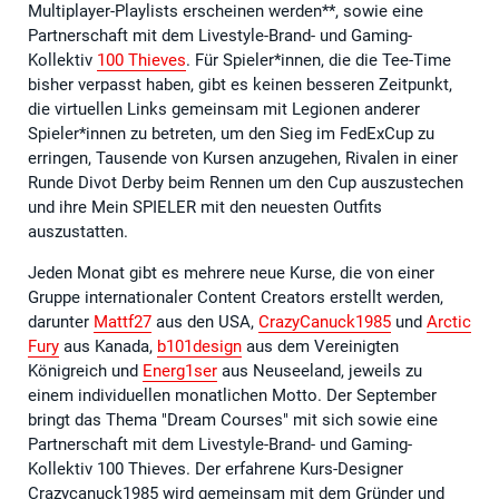
Multiplayer-Playlists erscheinen werden**, sowie eine
Partnerschaft mit dem Livestyle-Brand- und Gaming-
Kollektiv
100 Thieves
. Für Spieler*innen, die die Tee-Time
bisher verpasst haben, gibt es keinen besseren Zeitpunkt,
die virtuellen Links gemeinsam mit Legionen anderer
Spieler*innen zu betreten, um den Sieg im FedExCup zu
erringen, Tausende von Kursen anzugehen, Rivalen in einer
Runde Divot Derby beim Rennen um den Cup auszustechen
und ihre Mein SPIELER mit den neuesten Outfits
auszustatten.
Jeden Monat gibt es mehrere neue Kurse, die von einer
Gruppe internationaler Content Creators erstellt werden,
darunter
Mattf27
aus den USA,
CrazyCanuck1985
und
Arctic
Fury
aus Kanada,
b101design
aus dem Vereinigten
Königreich und
Energ1ser
aus Neuseeland, jeweils zu
einem individuellen monatlichen Motto. Der September
bringt das Thema "Dream Courses" mit sich sowie eine
Partnerschaft mit dem Livestyle-Brand- und Gaming-
Kollektiv 100 Thieves. Der erfahrene Kurs-Designer
Crazycanuck1985 wird gemeinsam mit dem Gründer und