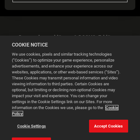
Datenschutzerklärung & DSGVO-Erklärung
COOKIE NOTICE
We use cookies, pixels and similar tracking technologies
(“Cookies”) to optimize your game experience, personalize
advertisements, and enhance your experience across our
websites, applications, or other web-based services (“Sites”).
Cookie Settings
These Cookies may transmit personal information and video
viewing information to third parties. Certain Cookies are
optional, but limiting or declining non-optional Cookies may
© 2026 2K
impact your visit and experience. You can change your
settings in the Cookie Settings link on our Sites. For more
Powered by
Onclusive PR Manager™
information on the Cookies we use, please go to the
Cookie
Policy
This website uses cookies to make your browsing experience
Cookie Settings
Accept Cookies
better.