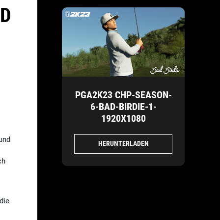
AD
PGA2K23 CHP-SEASON-
6-BAD-BIRDIE-1-
1920X1080
 und
HERUNTERLADEN
ch
die