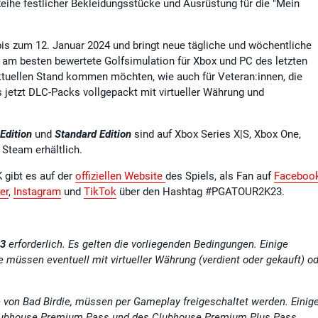
Reihe festlicher Bekleidungsstücke und Ausrüstung für die "Mein
is zum 12. Januar 2024 und bringt neue tägliche und wöchentliche
ie am besten bewertete Golfsimulation für Xbox und PC des letzten
aktuellen Stand kommen möchten, wie auch für Veteran:innen, die
 jetzt DLC-Packs vollgepackt mit virtueller Währung und
Edition
und
Standard Edition
sind auf Xbox Series X|S, Xbox One,
Steam erhältlich.
 gibt es auf der
offiziellen Website
des Spiels, als Fan auf
Faceboo
er
,
Instagram
und
TikTok
über den Hashtag #PGATOUR2K23.
3
erforderlich.
Es gelten die vorliegenden Bedingungen.
Einige
üssen eventuell mit virtueller Währung (verdient oder gekauft) o
 von Bad Birdie, müssen per Gameplay freigeschaltet werden. Einig
s Clubhouse Premium Pass und des Clubhouse Premium Plus Pass