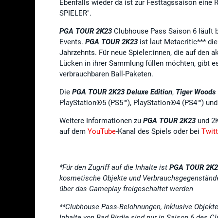
Ebenfalls wieder da ist zur Festtagssaison eine 
SPIELER".
PGA TOUR 2K23
Clubhouse Pass Saison 6 läuft b
Events.
PGA TOUR 2K23
ist laut Metacritic*** d
Jahrzehnts. Für neue Spieler:innen, die auf den 
Lücken in ihrer Sammlung füllen möchten, gibt es
verbrauchbaren Ball-Paketen.
Die
PGA TOUR 2K23
Deluxe Edition
,
Tiger Woods 
PlayStation®5 (PS5™), PlayStation®4 (PS4™) und 
Weitere Informationen zu
PGA TOUR 2K23
und 2K
auf dem
YouTube
-Kanal des Spiels oder bei
Twitt
*
Für den Zugriff auf die Inhalte ist
PGA TOUR 2K2
kosmetische Objekte und Verbrauchsgegenstände m
über das Gameplay freigeschaltet werden
**Clubhouse Pass-Belohnungen, inklusive Objekte
Inhalte von Bad Birdie sind nur in Saison 6 de