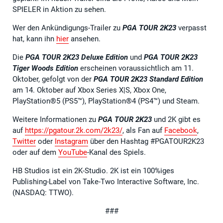
SPIELER in Aktion zu sehen.
Wer den Ankündigungs-Trailer zu
PGA TOUR 2K23
verpasst
hat, kann ihn
hier
ansehen.
Die
PGA TOUR 2K23
Deluxe Edition
und
PGA TOUR 2K23
Tiger Woods Edition
erscheinen voraussichtlich am 11.
Oktober, gefolgt von der
PGA TOUR 2K23 Standard Edition
am 14. Oktober auf Xbox Series X|S, Xbox One,
PlayStation®5 (PS5™), PlayStation®4 (PS4™) und Steam.
Weitere Informationen zu
PGA TOUR 2K23
und 2K gibt es
auf
https://pgatour.2k.com/2k23/
, als Fan auf
Facebook
,
Twitter
oder
Instagram
über den Hashtag #PGATOUR2K23
oder auf dem
YouTube
-Kanal des Spiels.
HB Studios ist ein 2K-Studio. 2K ist ein 100%iges
Publishing-Label von Take-Two Interactive Software, Inc.
(NASDAQ: TTWO).
###