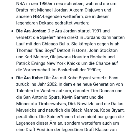
NBA in den 1980ern neu schreiben, während sie um
Drafts mit Michael Jordan, Akeem Olajuwon und
anderen NBA-Legenden wetteifern, die in dieser
legendären Dekade gedraftet wurden;
Die Ära Jordan:
Die Ära Jordan startet 1991 und
versetzt die Spieler*innen direkt in Jordans dominanten
Lauf mit den Chicago Bulls. Sie kämpfen gegen Isiah
Thomas' “Bad Boys” Detroit Pistons, John Stockton
und Karl Malone, Olajuwons Houston Rockets und
Patrick Ewings New York Knicks um die Chance auf
die Vorherrschaft im Basketball der 1990er;
Die Ära Kobe:
Die Ära mit Kobe Bryant versetzt Fans
zurück ins Jahr 2002, in dem eine neue Generation von
Talenten im Westen aufkam, darunter Tim Duncan und
die San Antonio Spurs, Kevin Garnett und die
Minnesota Timberwolves, Dirk Nowitzki und die Dallas
Mavericks und natürlich die Black Mamba, Kobe Bryant,
persönlich. Die Spieler*innen treten nicht nur gegen die
Legenden dieser Ära an, sondern wetteifern auch um
eine Draft-Position der legendären Draft-Klasse von