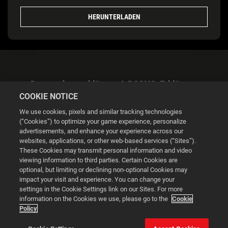
HERUNTERLADEN
Datenschutzerklärung & DSGVO-Erklärung
COOKIE NOTICE
We use cookies, pixels and similar tracking technologies
(“Cookies”) to optimize your game experience, personalize
advertisements, and enhance your experience across our
websites, applications, or other web-based services (“Sites”).
Cookie Settings
These Cookies may transmit personal information and video
viewing information to third parties. Certain Cookies are
optional, but limiting or declining non-optional Cookies may
© 2026 2K
impact your visit and experience. You can change your
settings in the Cookie Settings link on our Sites. For more
Powered by
Onclusive PR Manager™
information on the Cookies we use, please go to the
Cookie
Policy
This website uses cookies to make your browsing experience