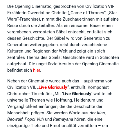
Die Opening Cinematic, gesprochen von Civilization VII-
Erzählerin Gwendoline Christie („Game of Thrones“, „Star
Wars“-Franchise), nimmt die Zuschauer:innen mit auf eine
Reise durch die Zeitalter. Als ein einsamer Bauer einen
vergrabenen, verrosteten Säbel entdeckt, entfaltet sich
dessen Geschichte. Der Säbel wird von Generation zu
Generation weitergegeben, reist durch verschiedene
Kulturen und Regionen der Welt und zeigt ein solch
zentrales Thema des Spiels: Geschichte wird in Schichten
aufgebaut. Die ungekürzte Version der Opening-Cinematic
befindet sich
hier
.
Neben der Cinematic wurde auch das Hauptthema von
Civilization VII, „
Live Gloriously
“, enthüllt. Komponist
Christopher Tin erklärt: „Mit
'Live Gloriously
' wollte ich
universelle Themen wie Hoffnung, Heldentum und
Vergänglichkeit einfangen, die die Geschichte der
Menschheit prägen. Sie werden Worte aus
der Ilias,
Beowulf, Popol Vuh
und
Ramayana
hören, die eine
einzigartige Tiefe und Emotionalität vermitteln – ein