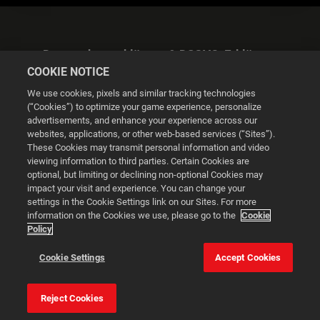
Datenschutzerklärung & DSGVO-Erklärung
COOKIE NOTICE
We use cookies, pixels and similar tracking technologies
(“Cookies”) to optimize your game experience, personalize
advertisements, and enhance your experience across our
websites, applications, or other web-based services (“Sites”).
Cookie Settings
These Cookies may transmit personal information and video
viewing information to third parties. Certain Cookies are
optional, but limiting or declining non-optional Cookies may
© 2026 2K
impact your visit and experience. You can change your
settings in the Cookie Settings link on our Sites. For more
Powered by
Onclusive PR Manager™
information on the Cookies we use, please go to the
Cookie
Policy
This website uses cookies to make your browsing experience
Cookie Settings
Accept Cookies
better.
Reject Cookies
Cookie Settings
Accept all cookies