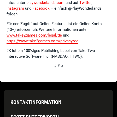
Infos unter
playwonderlands.com
und auf
Twitter
,
Instagram
und
Facebook
– einfach @PlayWonderlands
folgen.
Für den Zugriff auf Online-Features ist ein Online-Konto
(13+) erforderlich. Weitere Informationen unter
www.take2games.com/legal/de
und
https://www.take2games.com/privacy/de
.
2K ist ein 100%iges Publishing-Label von Take-Two
Interactive Software, Inc. (NASDAQ: TTWO).
# # #
KONTAKTINFORMATION