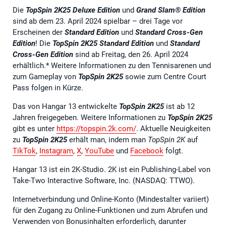
Die
TopSpin 2K25
Deluxe Edition
und
Grand Slam® Edition
sind ab dem 23. April 2024 spielbar – drei Tage vor
Erscheinen der
Standard
Edition
und
Standard
Cross-Gen
Edition
! Die
TopSpin 2K25 Standard
Edition
und
Standard
Cross-Gen Edition
sind ab Freitag, den 26. April 2024
erhältlich.* Weitere Informationen zu den Tennisarenen und
zum Gameplay von
TopSpin 2K25
sowie zum Centre Court
Pass folgen in Kürze.
Das von Hangar 13 entwickelte
TopSpin 2K25
ist ab 12
Jahren freigegeben. Weitere Informationen zu
TopSpin 2K25
gibt es unter
https://topspin.2k.com/
. Aktuelle Neuigkeiten
zu
TopSpin 2K25
erhält man, indem man
TopSpin 2K
auf
TikTok
,
Instagram
,
X
,
YouTube
und
Facebook
folgt.
Hangar 13 ist ein 2K-Studio. 2K ist ein Publishing-Label von
Take-Two Interactive Software, Inc. (NASDAQ: TTWO).
Internetverbindung und Online-Konto (Mindestalter variiert)
für den Zugang zu Online-Funktionen und zum Abrufen und
Verwenden von Bonusinhalten erforderlich, darunter