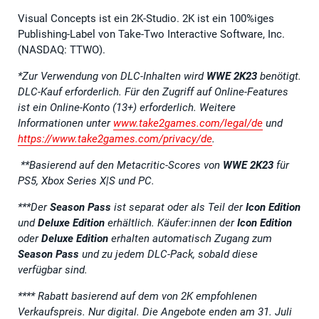
Visual Concepts ist ein 2K-Studio. 2K ist ein 100%iges
Publishing-Label von Take-Two Interactive Software, Inc.
(NASDAQ: TTWO).
*Zur Verwendung von DLC-Inhalten wird
WWE 2K23
benötigt.
DLC-Kauf erforderlich.
Für den Zugriff auf Online-Features
ist ein Online-Konto (13+) erforderlich. Weitere
Informationen unter
www.take2games.com/legal/de
und
https://www.take2games.com/privacy/de
.
**Basierend auf den Metacritic-Scores von
WWE 2K23
für
PS5, Xbox Series X|S und PC.
***Der
Season Pass
ist separat oder als Teil der
Icon Edition
und
Deluxe Edition
erhältlich. Käufer:innen der
Icon Edition
oder
Deluxe Edition
erhalten automatisch Zugang zum
Season Pass
und zu jedem DLC-Pack, sobald diese
verfügbar sind.
****
Rabatt basierend auf dem von 2K empfohlenen
Verkaufspreis
. Nur digital. Die Angebote enden am 31. Juli