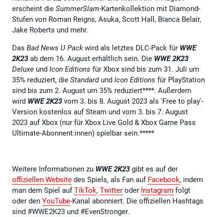
erscheint die
SummerSlam
-Kartenkollektion mit Diamond-
Stufen von Roman Reigns, Asuka, Scott Hall, Bianca Belair,
Jake Roberts und mehr.
Das
Bad News U Pack
wird als letztes DLC-Pack für
WWE
2K23
ab dem 16. August erhältlich sein. Die
WWE 2K23
Deluxe
und
Icon Editions
für Xbox sind bis zum 31. Juli um
35% reduziert, die
Standard
und
Icon Editions
für PlayStation
sind bis zum 2. August um 35% reduziert****. Außerdem
wird
WWE 2K23
vom 3. bis 8. August 2023 als 'Free to play'-
Version kostenlos auf Steam und vom 3. bis 7. August
2023 auf Xbox (nur für Xbox Live Gold & Xbox Game Pass
Ultimate-Abonnent:innen) spielbar sein.*****
Weitere Informationen zu
WWE 2K23
gibt es auf der
offiziellen Website
des Spiels, als Fan auf
Facebook
, indem
man dem Spiel auf
TikTok
,
Twitter
oder
Instagram
folgt
oder den
YouTube
-Kanal abonniert. Die offiziellen Hashtags
sind #WWE2K23 und #EvenStronger.