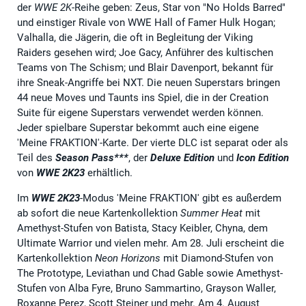
der
WWE 2K
-Reihe geben: Zeus, Star von "No Holds Barred"
und einstiger Rivale von WWE Hall of Famer Hulk Hogan;
Valhalla, die Jägerin, die oft in Begleitung der Viking
Raiders gesehen wird; Joe Gacy, Anführer des kultischen
Teams von The Schism; und Blair Davenport, bekannt für
ihre Sneak-Angriffe bei NXT. Die neuen Superstars bringen
44 neue Moves und Taunts ins Spiel, die in der Creation
Suite für eigene Superstars verwendet werden können.
Jeder spielbare Superstar bekommt auch eine eigene
'Meine FRAKTION'-Karte. Der vierte DLC ist separat oder als
Teil des
Season Pass***
, der
Deluxe Edition
und
Icon Edition
von
WWE 2K23
erhältlich.
Im
WWE 2K23
-Modus 'Meine FRAKTION' gibt es außerdem
ab sofort die neue Kartenkollektion
Summer Heat
mit
Amethyst-Stufen von Batista, Stacy Keibler, Chyna, dem
Ultimate Warrior und vielen mehr. Am 28. Juli erscheint die
Kartenkollektion
Neon Horizons
mit Diamond-Stufen von
The Prototype, Leviathan und Chad Gable sowie Amethyst-
Stufen von Alba Fyre, Bruno Sammartino, Grayson Waller,
Roxanne Perez, Scott Steiner und mehr. Am 4. August