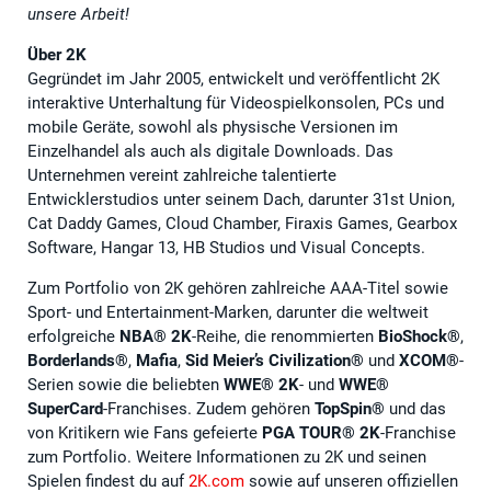
unsere Arbeit!
Über 2K
Gegründet im Jahr 2005, entwickelt und veröffentlicht 2K
interaktive Unterhaltung für Videospielkonsolen, PCs und
mobile Geräte, sowohl als physische Versionen im
Einzelhandel als auch als digitale Downloads. Das
Unternehmen vereint zahlreiche talentierte
Entwicklerstudios unter seinem Dach, darunter 31st Union,
Cat Daddy Games, Cloud Chamber, Firaxis Games, Gearbox
Software, Hangar 13, HB Studios und Visual Concepts.
Zum Portfolio von 2K gehören zahlreiche AAA-Titel sowie
Sport- und Entertainment-Marken, darunter die weltweit
erfolgreiche
NBA®️ 2K
-Reihe, die renommierten
BioShock®️
,
Borderlands®️
,
Mafia
,
Sid Meier’s Civilization®️
und
XCOM®️
-
Serien sowie die beliebten
WWE®️ 2K
- und
WWE®️
SuperCard
-Franchises. Zudem gehören
TopSpin®️
und das
von Kritikern wie Fans gefeierte
PGA TOUR®️ 2K
-Franchise
zum Portfolio. Weitere Informationen zu 2K und seinen
Spielen findest du auf
2K.com
sowie auf unseren offiziellen