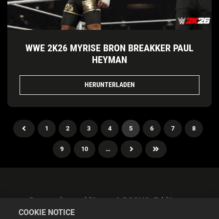
WWE 2K26 MYRISE BRON BREAKKER PAUL
HEYMAN
HERUNTERLADEN
1
2
3
4
5
6
7
8
9
10
…
Datenschutzerklärung & DSGVO-Erklärung
COOKIE NOTICE