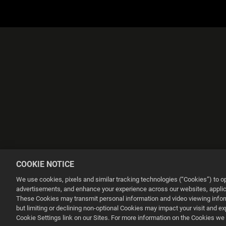
COOKIE NOTICE
We use cookies, pixels and similar tracking technologies (“Cookies”) to 
advertisements, and enhance your experience across our websites, applica
These Cookies may transmit personal information and video viewing informa
but limiting or declining non-optional Cookies may impact your visit and e
This website uses cookies to make your browsing experience better.
Cookie Settings link on our Sites. For more information on the Cookies we