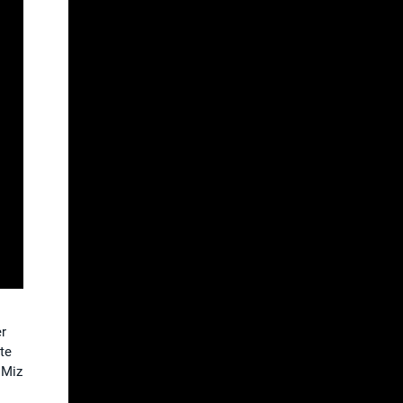
r
te
 Miz