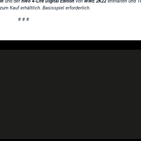
on
und der
nWo 4-Life Digital Edition
von
WWE 2K22
enthalten und Te
um Kauf erhältlich. Basisspiel erforderlich.
# # #