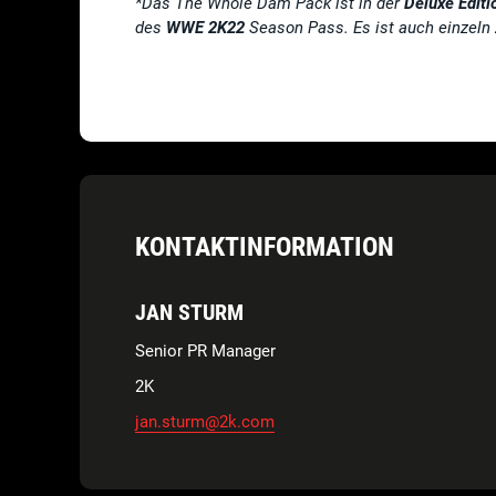
*Das The Whole Dam Pack ist in der
Deluxe Editi
des
WWE 2K22
Season Pass. Es ist auch einzeln z
KONTAKTINFORMATION
JAN STURM
Senior PR Manager
2K
jan.sturm@2k.com