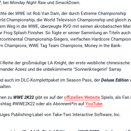
7, bei
Monday Night Raw
und
SmackDown
.
ichte der WWE ist Rob Van Dam, der durch Extreme Championship
ld Championship, die World Television Championship und gleich z
em Weg in die WWE, überzeugte RVD mit seinen akrobatischen Mart
r Frog Splash Finisher. So fügte er seiner Sammlung an Titeln auch
continental Championship-Siegers, vierfachen Hardcore Champion
am Champions, WWE Tag Team Champions, Money in the Bank-
K
-Reihe der großmäulige LA Knight, der erste weibliche chinesische
mander Azeez und die unbekümmerte "Sonnenkriegerin" Sarray.
 und auch im DLC-Komplettpaket im Season Pass, der
Deluxe Edition
halten.
onen zu
WWE 2K22
gibt es auf der
offiziellen Website
Spiels, als Fan 
shtag #WWE2K22 oder als Abonnent*in auf
YouTube
.
0%iges Publishing-Label von Take-Two Interactive Software, Inc.