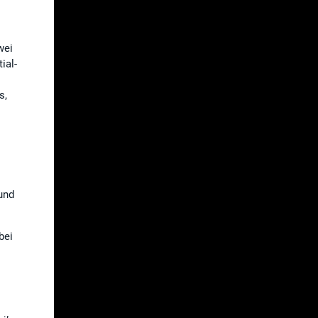
wei
ial-
s,
und
bei