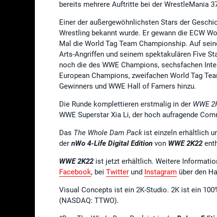
bereits mehrere Auftritte bei der WrestleMania 3
Einer der außergewöhnlichsten Stars der Gesch
Wrestling bekannt wurde. Er gewann die ECW Wor
Mal die World Tag Team Championship. Auf sein
Arts-Angriffen und seinem spektakulären Five Sta
noch die des WWE Champions, sechsfachen Inter
European Champions, zweifachen World Tag Te
Gewinners und WWE Hall of Famers hinzu.
Die Runde komplettieren erstmalig in der
WWE 2
WWE Superstar Xia Li, der hoch aufragende Com
Das
The Whole Dam Pack
ist einzeln erhältlich
der
nWo 4-Life Digital Edition
von
WWE 2K22
ent
WWE 2K22
ist jetzt erhältlich. Weitere Informati
Facebook
, bei
Twitter
und
Instagram
über den Ha
Visual Concepts ist ein 2K-Studio. 2K ist ein 10
(NASDAQ: TTWO).