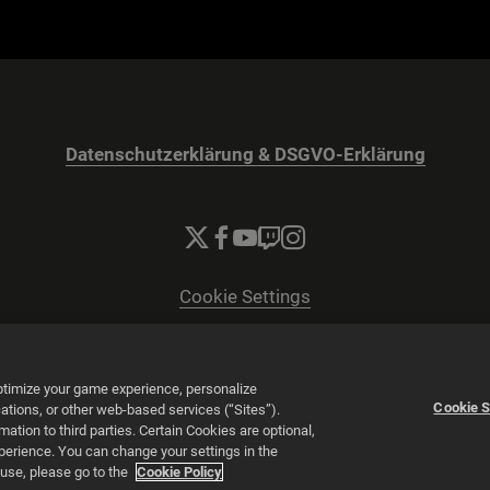
Datenschutzerklärung & DSGVO-Erklärung
Cookie Settings
© 2026 2K
Powered by
Onclusive PR Manager™
optimize your game experience, personalize
Cookie S
tions, or other web-based services (“Sites”).
tion to third parties. Certain Cookies are optional,
xperience. You can change your settings in the
 use, please go to the
Cookie Policy