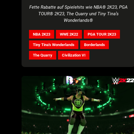
Fette Rabatte auf Spielehits wie NBA® 2K23, PGA
TOUR® 2K23, The Quarry und Tiny Tina’s
Wonderlands®
NBA 2K23
WWE 2K22
PGA TOUR 2K23
Tiny Tina's Wonderlands
Borderlands
The Quarry
Civilization VI