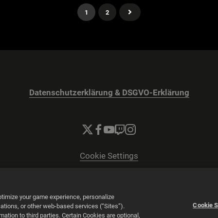
1
2
Datenschutzerklärung & DSGVO-Erklärung
Cookie Settings
© 2026 2K
Powered by
Onclusive PR Manager™
optimize your game experience, personalize
Cookie S
tions, or other web-based services (“Sites”).
tion to third parties. Certain Cookies are optional,