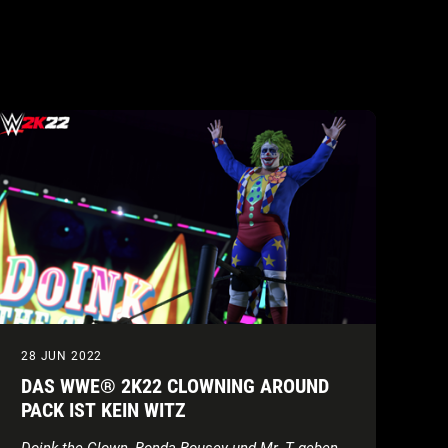
28 JUN 2022
DAS WWE® 2K22 CLOWNING AROUND
PACK IST KEIN WITZ
Doink the Clown, Ronda Rousey
und Mr. T geben