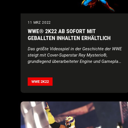
11 MRZ 2022
WWE® 2K22 AB SOFORT MIT
GEBALLTEN INHALTEN ERHÄLTLICH
Das größte Videospiel in der Geschichte der WWE
steigt mit Cover-Superstar Rey Mysterio®,
grundlegend überarbeiteter Engine und Gameplay,
neuer Steuerung, beeindruckender Grafik und
brandneuen Spielmodi in den Ring
WWE 2K22