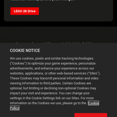
Anpassungsmöglichkeiten
LEGO 2K Drive
Datenschutzerklärung & DSGVO-Erklärung
COOKIE NOTICE
We use cookies, pixels and similar tracking technologies
(“Cookies”) to optimize your game experience, personalize
advertisements, and enhance your experience across our
websites, applications, or other web-based services (“Sites”).
Cookie Settings
These Cookies may transmit personal information and video
viewing information to third parties. Certain Cookies are
optional, but limiting or declining non-optional Cookies may
© 2026 2K
impact your visit and experience. You can change your
settings in the Cookie Settings link on our Sites. For more
Powered by
Onclusive PR Manager™
information on the Cookies we use, please go to the
Cookie
Policy
This website uses cookies to make your browsing experience