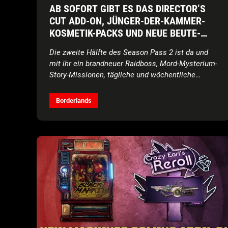
AB SOFORT GIBT ES DAS DIRECTOR’S
CUT ADD-ON, JÜNGER-DER-KAMMER-
KOSMETIK-PACKS UND NEUE BEUTE-
AUTOMATEN FÜR BORDERLANDS® 3
Die zweite Hälfte des Season Pass 2 ist da und
mit ihr ein brandneuer Raidboss, Mord-Mysterium-
Story-Missionen, tägliche und wöchentliche
Herausforderungen durch Kammer-Karten sowie
jede Menge Hinter-den-Kulissen-Inhalte.
Borderlands