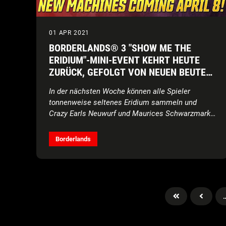
01 APR 2021
BORDERLANDS® 3 "SHOW ME THE
ERIDIUM"-MINI-EVENT KEHRT HEUTE
ZURÜCK, GEFOLGT VON NEUEN BEUTE-
AUTOMATEN AM 8. APRIL
In der nächsten Woche können alle Spieler
tonnenweise seltenes Eridium sammeln und
Crazy Earls Neuwurf und Maurices Schwarzmarkt-
Automaten nutzen, wenn sie am 8. April
hinzugefügt werden.
Borderlands