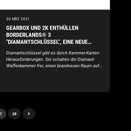
30 MRZ 2021
GEARBOX UND 2K ENTHÜLLEN
BORDERLANDS® 3
"DIAMANTSCHLÜSSEL", EINE NEUE
EXKLUSIVE BELOHNUNG IM
Diamantschlüssel gibt es durch Kammer-Karten-
KOMMENDEN DIRECTOR’S CUT-ADD-ON
Herausforderungen. Sie schalten die Diamant-
Waffenkammer frei, einen brandneuen Raum auf
der Sanctuary III mit der besten Beute im Spiel.
7
28