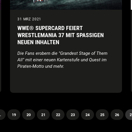
31 MRZ 2021
WWE® SUPERCARD FEIERT
WRESTLEMANIA 37 MIT SPASSIGEN N
EUEN INHALTEN
Die Fans erobern die "Grandest Stage of Them
All" mit einer neuen Kartenstufe und Quest im
Piraten-Motto und mehr.
…
19
20
21
22
23
24
25
26
2