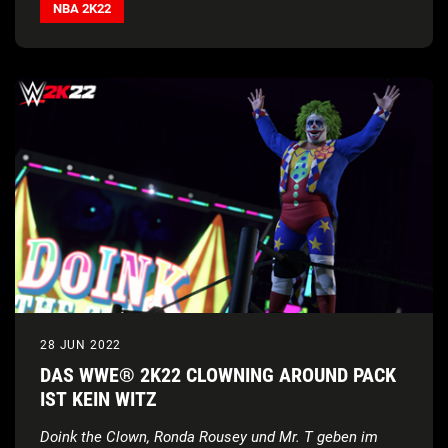
Wettbewerbssieger*innen von
2K Beats: The Search
auf
NBA 2K22
SoundCloud
zu hören
28 JUN 2022
DAS WWE® 2K22 CLOWNING AROUND PACK
IST KEIN WITZ
Doink the Clown, Ronda Rousey
und Mr. T geben im