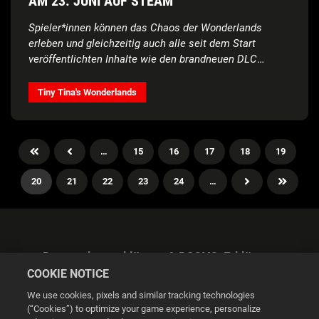
AM 23. JUNI AUF STEAM
Spieler*innen können das Chaos der Wonderlands
erleben und gleichzeitig auch alle seit dem Start
veröffentlichten Inhalte wie den brandneuen DLC
Spiegel-Schmelze
Tiny Tina's Wonderlands
…
15
16
17
18
19
20
21
22
23
24
…
Datenschutzerklärung & DSGVO-Erklärung
COOKIE NOTICE
We use cookies, pixels and similar tracking technologies
(“Cookies”) to optimize your game experience, personalize