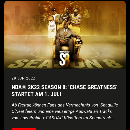
29 JUN 2022
NBA® 2K22 SEASON 8: ‘CHASE GREATNESS’
STARTET AM 1. JULI
Ab Freitag können Fans das Vermächtnis von Shaquille
O’Neal feiern und eine vielseitige Auswahl an Tracks
von 'Low Profile x CASUAL'-Künstlern im Soundtrack
genießen
Ab sofort ist das zweite Set mit Songs der