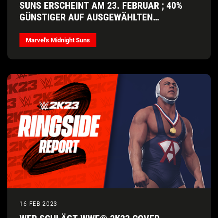
SUNS ERSCHEINT AM 23. FEBRUAR ; 40%
GÜNSTIGER AUF AUSGEWÄHLTEN
PLATTFORMEN + TESTVERSION JETZT
VERFÜGBAR
Marvel's Midnight Suns
16 FEB 2023