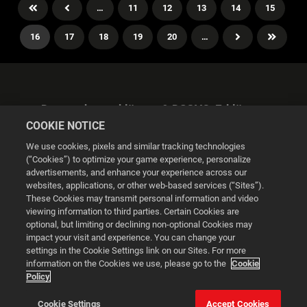
…
11
12
13
14
15
16
17
18
19
20
…
Datenschutzerklärung & DSGVO-Erklärung
COOKIE NOTICE
We use cookies, pixels and similar tracking technologies
(“Cookies”) to optimize your game experience, personalize
advertisements, and enhance your experience across our
websites, applications, or other web-based services (“Sites”).
Cookie Settings
These Cookies may transmit personal information and video
viewing information to third parties. Certain Cookies are
optional, but limiting or declining non-optional Cookies may
© 2026 2K
impact your visit and experience. You can change your
settings in the Cookie Settings link on our Sites. For more
Powered by
Onclusive PR Manager™
information on the Cookies we use, please go to the
Cookie
Policy
This website uses cookies to make your browsing experience
Cookie Settings
Accept Cookies
better.