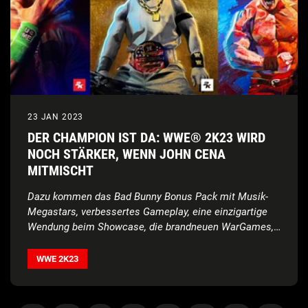
23 JAN 2023
DER CHAMPION IST DA: WWE® 2K23 WIRD
NOCH STÄRKER, WENN JOHN CENA
MITMISCHT
Dazu kommen das Bad Bunny Bonus Pack mit Musik-
Megastars, verbessertes Gameplay, eine einzigartige
Wendung beim Showcase, die brandneuen WarGames,
Verbesserungen bei Mein GM und Meine FRAKTION
und mehr
WWE 2K23